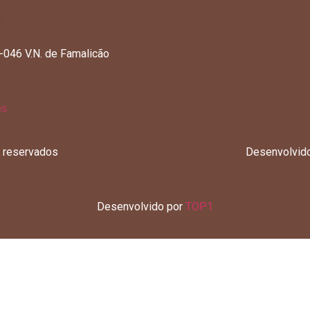
046 V.N. de Famalicão
s reservados
Desenvolvid
Desenvolvido por
TOP1