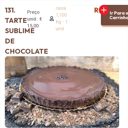
caixa
131.
R$15,00
Preço
Ir Para 
1,100
Carrinh
TARTE
unid.: €
Kg - 1
15,00
unid.
SUBLIME
DE
CHOCOLATE