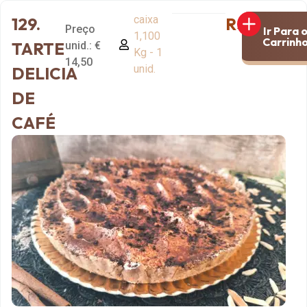
caixa
129.
R$14,50
Preço
Ir Para 
1,100
Carrinh
TARTE
unid.: €
Kg - 1
14,50
unid.
DELICIA
DE
CAFÉ