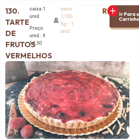
caixa 1
caixa
130.
R$14,50
Ir Para 
unid.
1,100
Carrinh
TARTE
Kg - 1
Preço
unid.
DE
unid.: €
FRUTOS
14,50
VERMELHOS