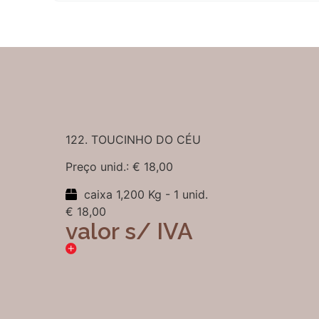
122. TOUCINHO DO CÉU
Preço unid.: € 18,00
caixa 1,200 Kg - 1 unid.
€ 18,00
valor s/ IVA