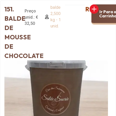
balde
151.
R$32,50
Preço
Ir Para 
2,500
Carrinh
BALDE
unid.: €
kg - 1
32,50
unid.
DE
MOUSSE
DE
CHOCOLATE