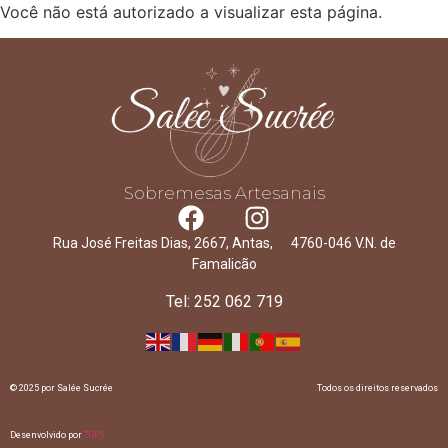
Você não está autorizado a visualizar esta página.
Sobremesas Artesanais
Rua José Freitas Dias, 2667, Antas, 4760-046 V.N. de
Famalicão
Tel: 252 062 719
© 2025 por Salée Sucrée
Todos os direitos reservados
Desenvolvido por
TOP1